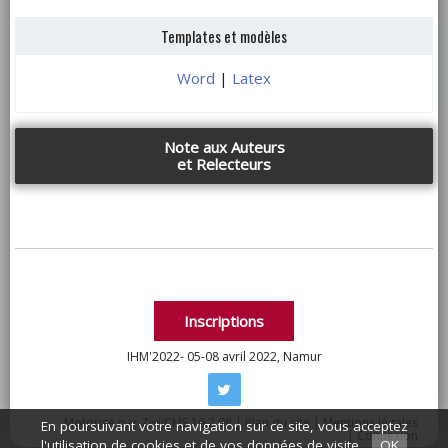
Templates et modèles
Word
|
Latex
Note aux Auteurs
et Relecteurs
Inscriptions
IHM'2022- 05-08 avril 2022, Namur
Motorisé par
ZwiiCMS
10.2.08
|
Plan du site
|
Mentions légales
En poursuivant votre navigation sur ce site, vous acceptez
|
Connexion
l'utilisation de cookies et de vos données de visite.
OK